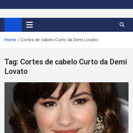
S
k
Cortes de Cabelo Curto
Moda e tendências dos cabelos curtos femininos 2026
i
p
Feminino 2026
t
Home
Cortes de cabelo Curto da Demi Lovato
o
c
o
Tag:
Cortes de cabelo Curto da Demi
n
Lovato
t
e
n
t