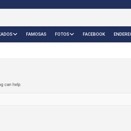
o Feminino 2026
EADOS
FAMOSAS
FOTOS
FACEBOOK
ENDERE
ng can help.