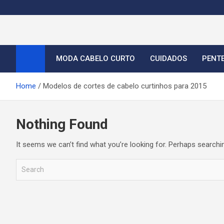
S
k
i
Cortes de Cabelo Curt
Moda e tendências dos cabelos curtos femininos 2026
p
t
MODA CABELO CURTO
CUIDADOS
PENT
o
c
Home
Modelos de cortes de cabelo curtinhos para 2015
o
n
t
Nothing Found
e
n
It seems we can’t find what you’re looking for. Perhaps searchi
t
S
e
a
r
c