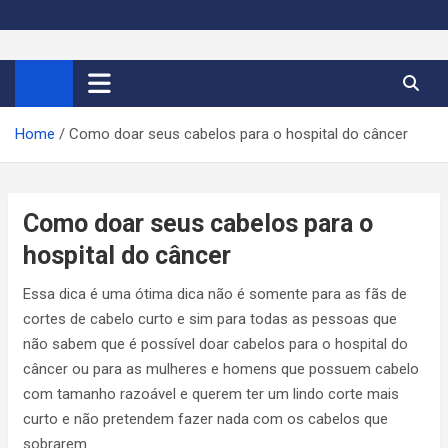
S
k
Cortes de Cabelo Curto
Moda e tendências dos cabelos curtos femininos 2026
i
p
Feminino 2026
t
Home
Como doar seus cabelos para o hospital do câncer
o
c
o
n
Como doar seus cabelos para o
t
hospital do câncer
e
n
Essa dica é uma ótima dica não é somente para as fãs de
t
cortes de cabelo curto e sim para todas as pessoas que
não sabem que é possível doar cabelos para o hospital do
câncer ou para as mulheres e homens que possuem cabelo
com tamanho razoável e querem ter um lindo corte mais
curto e não pretendem fazer nada com os cabelos que
sobrarem.