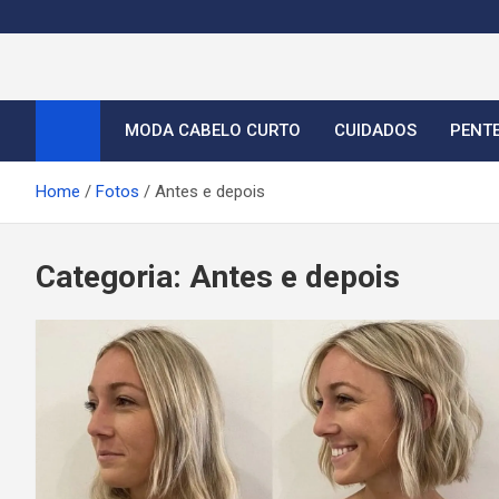
S
k
i
Cortes de Cabelo Curt
Moda e tendências dos cabelos curtos femininos 2026
p
t
MODA CABELO CURTO
CUIDADOS
PENT
o
c
Home
Fotos
Antes e depois
o
n
t
Categoria:
Antes e depois
e
n
t