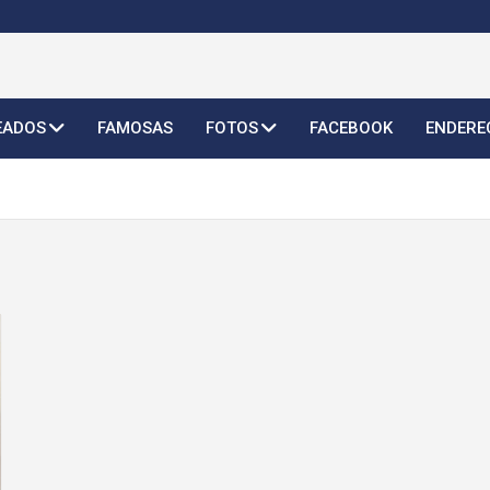
o Feminino 2026
EADOS
FAMOSAS
FOTOS
FACEBOOK
ENDERE