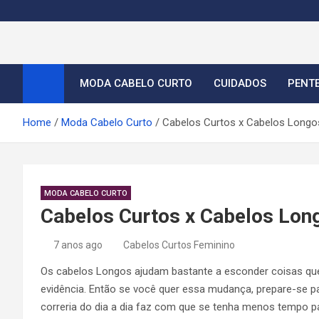
S
k
i
Cortes de Cabelo Curt
Moda e tendências dos cabelos curtos femininos 2026
p
t
MODA CABELO CURTO
CUIDADOS
PENT
o
c
Home
Moda Cabelo Curto
Cabelos Curtos x Cabelos Longo
o
n
t
e
MODA CABELO CURTO
n
Cabelos Curtos x Cabelos Lon
t
7 anos ago
Cabelos Curtos Feminino
Os cabelos Longos ajudam bastante a esconder coisas que
evidência. Então se você quer essa mudança, prepare-se pa
correria do dia a dia faz com que se tenha menos tempo p