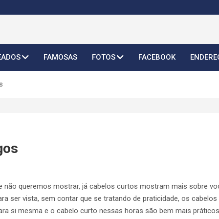
o Feminino 2026
EADOS
FAMOSAS
FOTOS
FACEBOOK
ENDERE
s
gos
 não queremos mostrar, já cabelos curtos mostram mais sobre voc
ra ser vista, sem contar que se tratando de praticidade, os cabelos
ara si mesma e o cabelo curto nessas horas são bem mais práticos