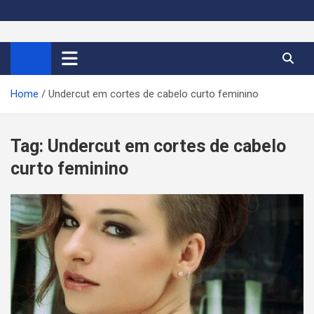
S
k
Cortes de Cabelo Curto
Moda e tendências dos cabelos curtos femininos 2026
i
p
Feminino 2026
t
Home
Undercut em cortes de cabelo curto feminino
o
c
o
Tag:
Undercut em cortes de cabelo
n
curto feminino
t
e
n
t