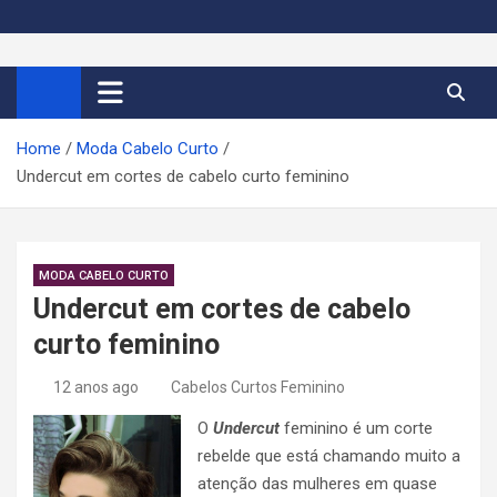
S
k
Cortes de Cabelo Curto
Moda e tendências dos cabelos curtos femininos 2026
i
p
Feminino 2026
t
Home
Moda Cabelo Curto
o
Undercut em cortes de cabelo curto feminino
c
o
n
t
MODA CABELO CURTO
e
Undercut em cortes de cabelo
n
curto feminino
t
12 anos ago
Cabelos Curtos Feminino
O
Undercut
feminino é um corte
rebelde que está chamando muito a
atenção das mulheres em quase