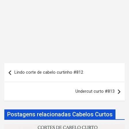
N
Lindo corte de cabelo curtinho #812
a
v
Undercut curto #813
e
g
a
Postagens relacionadas Cabelos Curtos
ç