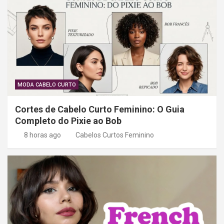
ã
o
d
e
P
o
MODA CABELO CURTO
s
Cortes de Cabelo Curto Feminino: O Guia
t
Completo do Pixie ao Bob
8 horas ago
Cabelos Curtos Feminino