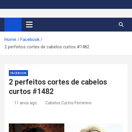
S
k
Cortes de Cabelo Curto
Moda e tendências dos cabelos curtos femininos 2026
i
p
Feminino 2026
t
Home
Facebook
o
2 perfeitos cortes de cabelos curtos #1482
c
o
n
t
FACEBOOK
e
2 perfeitos cortes de cabelos
n
curtos #1482
t
11 anos ago
Cabelos Curtos Feminino