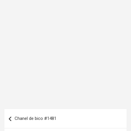
N
Chanel de bico #1481
a