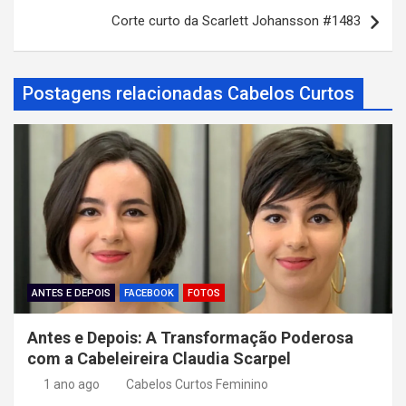
v
Corte curto da Scarlett Johansson #1483
e
g
a
Postagens relacionadas Cabelos Curtos
ç
ã
o
d
e
P
o
ANTES E DEPOIS
FACEBOOK
FOTOS
s
Antes e Depois: A Transformação Poderosa
t
com a Cabeleireira Claudia Scarpel
1 ano ago
Cabelos Curtos Feminino