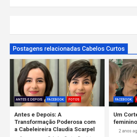
v
e
g
a
Postagens relacionadas Cabelos Curtos
ç
ã
o
d
ANTES E DEPOIS
FACEBOOK
FOTOS
FACEBOOK
e
Antes e Depois: A
Um Corte
Transformação Poderosa com
feminino
P
a Cabeleireira Claudia Scarpel
2 anos a