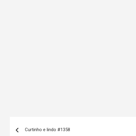
N
Curtinho e lindo #1358
a