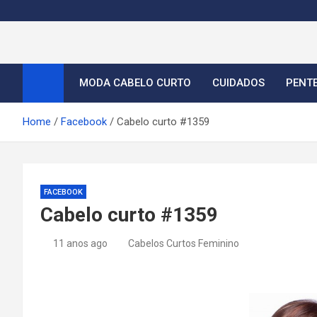
S
k
i
Cortes de Cabelo Curt
Moda e tendências dos cabelos curtos femininos 2026
p
t
MODA CABELO CURTO
CUIDADOS
PENT
o
c
Home
Facebook
Cabelo curto #1359
o
n
t
e
FACEBOOK
n
Cabelo curto #1359
t
11 anos ago
Cabelos Curtos Feminino