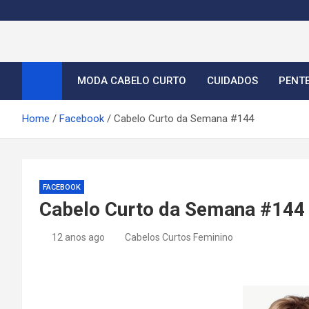
S
k
i
Cortes de Cabelo Curt
Moda e tendências dos cabelos curtos femininos 2026
p
t
MODA CABELO CURTO
CUIDADOS
PENT
o
c
Home
Facebook
Cabelo Curto da Semana #144
o
n
t
e
FACEBOOK
n
Cabelo Curto da Semana #144
t
12 anos ago
Cabelos Curtos Feminino