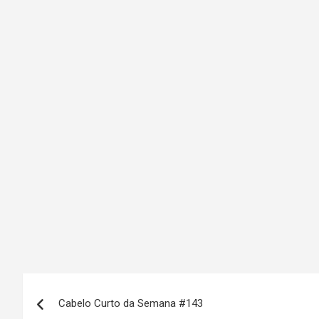
N
Cabelo Curto da Semana #143
a