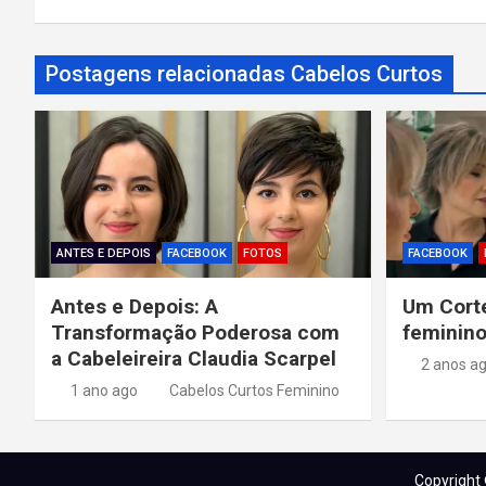
v
Postagens relacionadas Cabelos Curtos
e
g
a
ç
ã
ANTES E DEPOIS
FACEBOOK
FOTOS
FACEBOOK
o
Antes e Depois: A
Um Corte
Transformação Poderosa com
feminino
d
a Cabeleireira Claudia Scarpel
2 anos a
e
1 ano ago
Cabelos Curtos Feminino
P
o