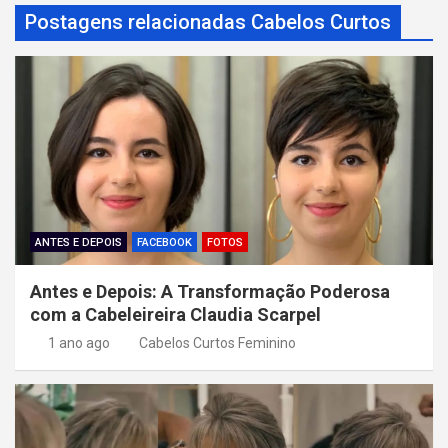
a
Postagens relacionadas Cabelos Curtos
ç
ã
o
d
e
P
o
ANTES E DEPOIS
FACEBOOK
FOTOS
s
Antes e Depois: A Transformação Poderosa
t
com a Cabeleireira Claudia Scarpel
1 ano ago
Cabelos Curtos Feminino