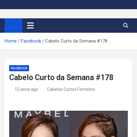
S
k
Cortes de Cabelo Curto
Moda e tendências dos cabelos curtos femininos 2026
i
p
Feminino 2026
t
Home
Facebook
Cabelo Curto da Semana #178
o
c
o
n
FACEBOOK
t
Cabelo Curto da Semana #178
e
n
12 anos ago
Cabelos Curtos Feminino
t