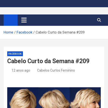
S
k
Cortes de Cabelo Curto
Moda e tendências dos cabelos curtos femininos 2026
i
p
Feminino 2026
t
Home
Facebook
Cabelo Curto da Semana #209
o
c
o
n
FACEBOOK
t
Cabelo Curto da Semana #209
e
n
12 anos ago
Cabelos Curtos Feminino
t