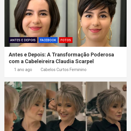
o
d
e
P
o
ANTES E DEPOIS
FACEBOOK
FOTOS
s
Antes e Depois: A Transformação Poderosa
t
com a Cabeleireira Claudia Scarpel
1 ano ago
Cabelos Curtos Feminino