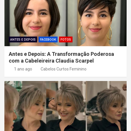
o
d
e
P
o
ANTES E DEPOIS
FACEBOOK
FOTOS
s
Antes e Depois: A Transformação Poderosa
t
com a Cabeleireira Claudia Scarpel
1 ano ago
Cabelos Curtos Feminino