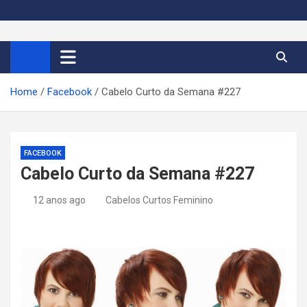
S
k
Cortes de Cabelo Curto
Moda e tendências dos cabelos curtos femininos 2026
i
p
Feminino 2026
t
Home
Facebook
Cabelo Curto da Semana #227
o
c
o
n
FACEBOOK
t
Cabelo Curto da Semana #227
e
n
12 anos ago
Cabelos Curtos Feminino
t