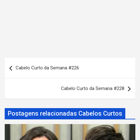
N
Cabelo Curto da Semana #226
a
v
Cabelo Curto da Semana #228
e
g
a
Postagens relacionadas Cabelos Curtos
ç
ã