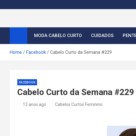
S
k
i
Cortes de Cabelo Curt
Moda e tendências dos cabelos curtos femininos 2026
p
t
MODA CABELO CURTO
CUIDADOS
PENT
o
c
Home
Facebook
Cabelo Curto da Semana #229
o
n
t
e
FACEBOOK
n
Cabelo Curto da Semana #229
t
12 anos ago
Cabelos Curtos Feminino