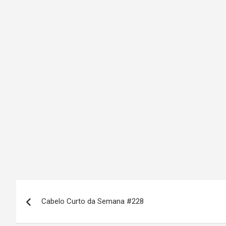
N
Cabelo Curto da Semana #228
a