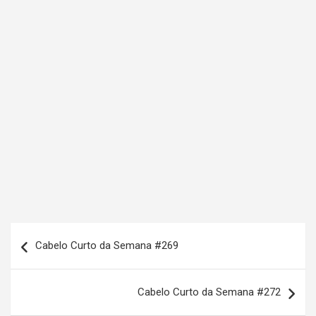
N
Cabelo Curto da Semana #269
a
v
Cabelo Curto da Semana #272
e