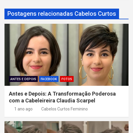
g
a
Postagens relacionadas Cabelos Curtos
ç
ã
o
d
e
P
o
ANTES E DEPOIS
FACEBOOK
FOTOS
s
Antes e Depois: A Transformação Poderosa
t
com a Cabeleireira Claudia Scarpel
1 ano ago
Cabelos Curtos Feminino