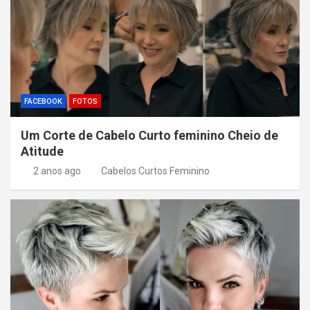
FACEBOOK
FOTOS
Um Corte de Cabelo Curto feminino Cheio de
Atitude
2 anos ago
Cabelos Curtos Feminino