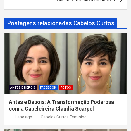
e
g
a
Postagens relacionadas Cabelos Curtos
ç
ã
o
d
e
P
o
ANTES E DEPOIS
FACEBOOK
FOTOS
s
Antes e Depois: A Transformação Poderosa
t
com a Cabeleireira Claudia Scarpel
1 ano ago
Cabelos Curtos Feminino