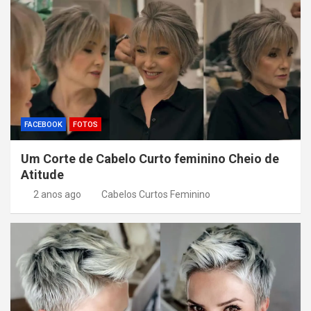
FACEBOOK
FOTOS
Um Corte de Cabelo Curto feminino Cheio de
Atitude
2 anos ago
Cabelos Curtos Feminino