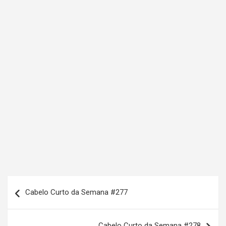
N
Cabelo Curto da Semana #277
a
v
Cabelo Curto da Semana #278