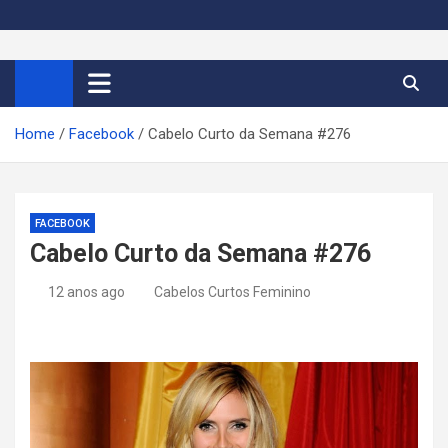
S
k
Cortes de Cabelo Curto
Moda e tendências dos cabelos curtos femininos 2026
i
p
Feminino 2026
t
Home
Facebook
Cabelo Curto da Semana #276
o
c
o
n
FACEBOOK
t
Cabelo Curto da Semana #276
e
n
12 anos ago
Cabelos Curtos Feminino
t