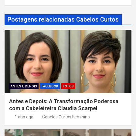
g
a
Postagens relacionadas Cabelos Curtos
ç
ã
o
d
e
P
o
ANTES E DEPOIS
FACEBOOK
FOTOS
s
Antes e Depois: A Transformação Poderosa
t
com a Cabeleireira Claudia Scarpel
1 ano ago
Cabelos Curtos Feminino