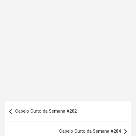
N
Cabelo Curto da Semana #282
a
v
Cabelo Curto da Semana #284
e