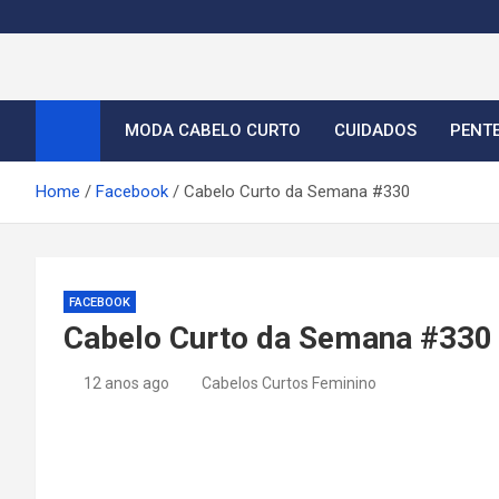
S
k
i
Cortes de Cabelo Curt
Moda e tendências dos cabelos curtos femininos 2026
p
t
MODA CABELO CURTO
CUIDADOS
PENT
o
c
Home
Facebook
Cabelo Curto da Semana #330
o
n
t
e
FACEBOOK
n
Cabelo Curto da Semana #330
t
12 anos ago
Cabelos Curtos Feminino