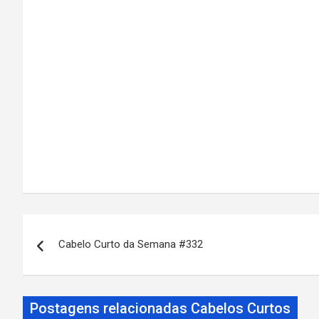
N
Cabelo Curto da Semana #332
a
v
Postagens relacionadas Cabelos Curtos
e