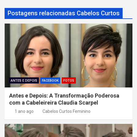
g
a
Postagens relacionadas Cabelos Curtos
ç
ã
o
d
e
P
o
ANTES E DEPOIS
FACEBOOK
FOTOS
s
Antes e Depois: A Transformação Poderosa
t
com a Cabeleireira Claudia Scarpel
1 ano ago
Cabelos Curtos Feminino