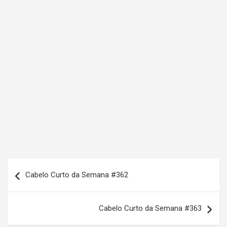
N
Cabelo Curto da Semana #362
a
v
Cabelo Curto da Semana #363
e