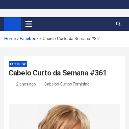
S
k
Cortes de Cabelo Curto
Moda e tendências dos cabelos curtos femininos 2026
i
p
Feminino 2026
t
Home
Facebook
Cabelo Curto da Semana #361
o
c
o
n
FACEBOOK
t
Cabelo Curto da Semana #361
e
n
12 anos ago
Cabelos Curtos Feminino
t