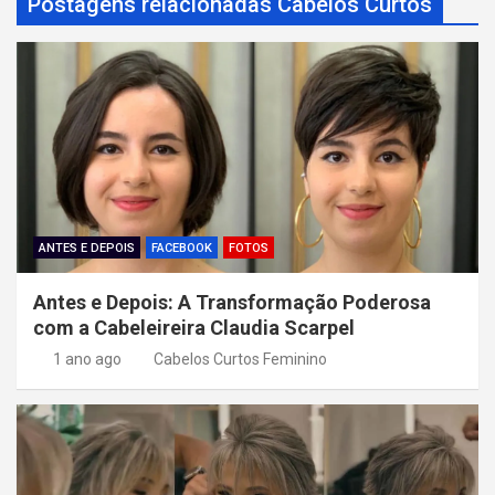
a
Postagens relacionadas Cabelos Curtos
ç
ã
o
d
e
P
o
ANTES E DEPOIS
FACEBOOK
FOTOS
s
Antes e Depois: A Transformação Poderosa
t
com a Cabeleireira Claudia Scarpel
1 ano ago
Cabelos Curtos Feminino