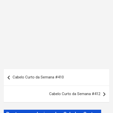
N
Cabelo Curto da Semana #410
a
v
Cabelo Curto da Semana #412
e
g