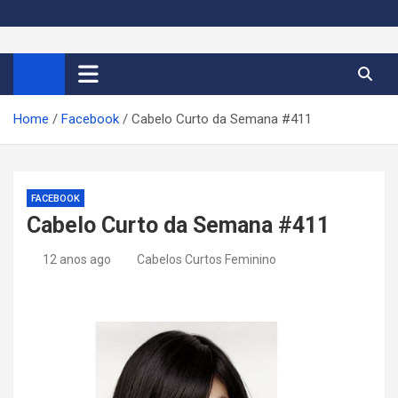
S
k
Cortes de Cabelo Curto
Moda e tendências dos cabelos curtos femininos 2026
i
p
Feminino 2026
t
Home
Facebook
Cabelo Curto da Semana #411
o
c
o
n
FACEBOOK
t
Cabelo Curto da Semana #411
e
n
12 anos ago
Cabelos Curtos Feminino
t