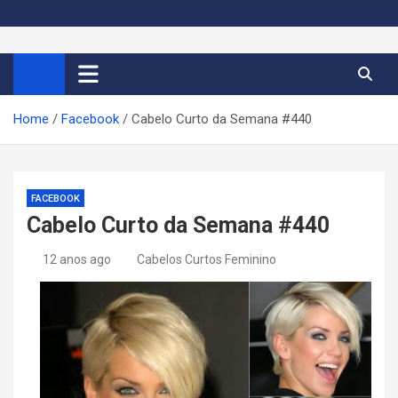
S
k
Cortes de Cabelo Curto
Moda e tendências dos cabelos curtos femininos 2026
i
p
Feminino 2026
t
Home
Facebook
Cabelo Curto da Semana #440
o
c
o
n
FACEBOOK
t
Cabelo Curto da Semana #440
e
n
12 anos ago
Cabelos Curtos Feminino
t