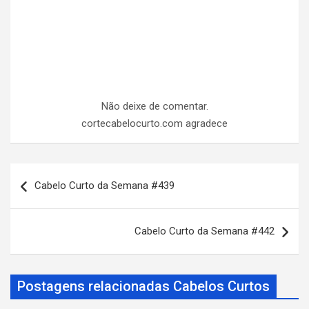
Não deixe de comentar.
cortecabelocurto.com agradece
N
Cabelo Curto da Semana #439
a
v
Cabelo Curto da Semana #442
e
g
a
Postagens relacionadas Cabelos Curtos
ç