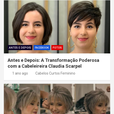
ã
o
d
e
P
o
ANTES E DEPOIS
FACEBOOK
FOTOS
s
Antes e Depois: A Transformação Poderosa
t
com a Cabeleireira Claudia Scarpel
1 ano ago
Cabelos Curtos Feminino