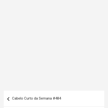
N
Cabelo Curto da Semana #484
a