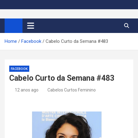
S
k
Cortes de Cabelo Curto
Moda e tendências dos cabelos curtos femininos 2026
i
p
Feminino 2026
t
Home
Facebook
Cabelo Curto da Semana #483
o
c
o
n
FACEBOOK
t
Cabelo Curto da Semana #483
e
n
12 anos ago
Cabelos Curtos Feminino
t