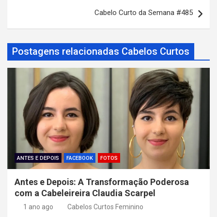
v
Cabelo Curto da Semana #485
e
g
a
Postagens relacionadas Cabelos Curtos
ç
ã
o
d
e
P
o
ANTES E DEPOIS
FACEBOOK
FOTOS
s
Antes e Depois: A Transformação Poderosa
t
com a Cabeleireira Claudia Scarpel
1 ano ago
Cabelos Curtos Feminino