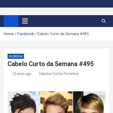
S
k
Cortes de Cabelo Curto
Moda e tendências dos cabelos curtos femininos 2026
i
p
Feminino 2026
t
Home
Facebook
Cabelo Curto da Semana #495
o
c
o
n
FACEBOOK
t
Cabelo Curto da Semana #495
e
n
12 anos ago
Cabelos Curtos Feminino
t