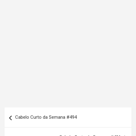
N
Cabelo Curto da Semana #494
a
v