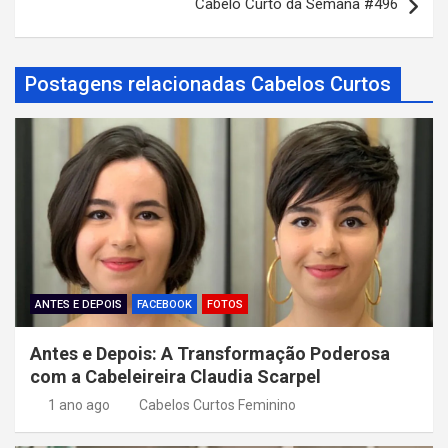
Cabelo Curto da Semana #496
e
g
a
Postagens relacionadas Cabelos Curtos
ç
ã
o
d
e
P
o
ANTES E DEPOIS
FACEBOOK
FOTOS
s
Antes e Depois: A Transformação Poderosa
t
com a Cabeleireira Claudia Scarpel
1 ano ago
Cabelos Curtos Feminino