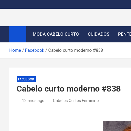
S
k
i
Cortes de Cabelo Curt
Moda e tendências dos cabelos curtos femininos 2026
p
t
MODA CABELO CURTO
CUIDADOS
PENT
o
c
Home
Facebook
Cabelo curto moderno #838
o
n
t
e
FACEBOOK
n
Cabelo curto moderno #838
t
12 anos ago
Cabelos Curtos Feminino