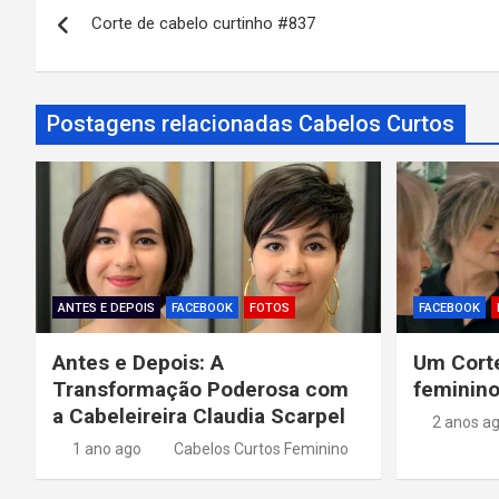
Corte de cabelo curtinho #837
a
v
Postagens relacionadas Cabelos Curtos
e
g
a
ç
ã
ANTES E DEPOIS
FACEBOOK
FOTOS
FACEBOOK
o
Antes e Depois: A
Um Corte
Transformação Poderosa com
feminino
d
a Cabeleireira Claudia Scarpel
2 anos a
e
1 ano ago
Cabelos Curtos Feminino