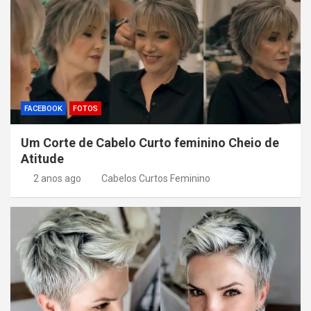
FACEBOOK
FOTOS
Um Corte de Cabelo Curto feminino Cheio de
Atitude
2 anos ago
Cabelos Curtos Feminino