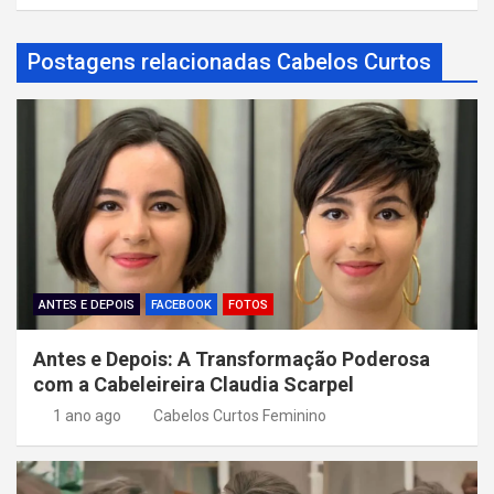
g
a
Postagens relacionadas Cabelos Curtos
ç
ã
o
d
e
P
o
ANTES E DEPOIS
FACEBOOK
FOTOS
s
Antes e Depois: A Transformação Poderosa
t
com a Cabeleireira Claudia Scarpel
1 ano ago
Cabelos Curtos Feminino