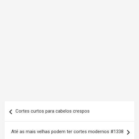
N
Cortes curtos para cabelos crespos
a
v
Até as mais velhas podem ter cortes modernos #1338
e