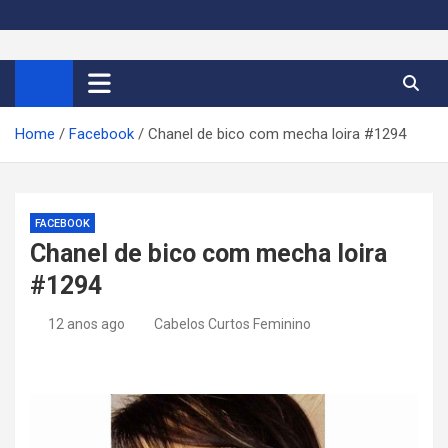
S
k
Cortes de Cabelo Curto
Moda e tendências dos cabelos curtos femininos 2026
i
p
Feminino 2026
t
Home
Facebook
Chanel de bico com mecha loira #1294
o
c
o
n
FACEBOOK
t
Chanel de bico com mecha loira
e
#1294
n
t
12 anos ago
Cabelos Curtos Feminino