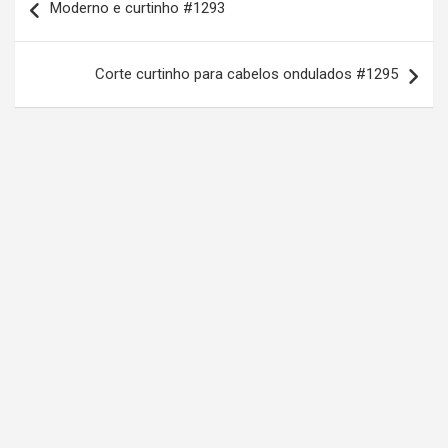
Moderno e curtinho #1293
a
v
Corte curtinho para cabelos ondulados #1295
e
g
a
ç
ã
o
d
e
P
o
s
t