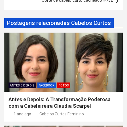
Corte de cabelo curto cacheado #732
e
g
a
Postagens relacionadas Cabelos Curtos
ç
ã
o
d
e
P
o
ANTES E DEPOIS
FACEBOOK
FOTOS
s
Antes e Depois: A Transformação Poderosa
t
com a Cabeleireira Claudia Scarpel
1 ano ago
Cabelos Curtos Feminino