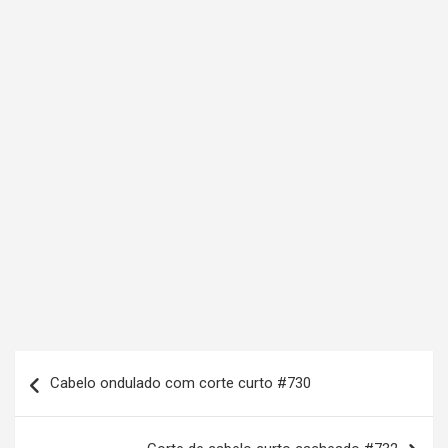
N
Cabelo ondulado com corte curto #730
a
v