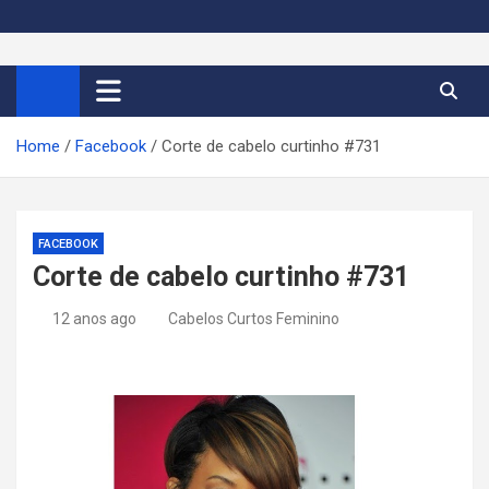
S
k
Cortes de Cabelo Curto
Moda e tendências dos cabelos curtos femininos 2026
i
p
Feminino 2026
t
Home
Facebook
Corte de cabelo curtinho #731
o
c
o
n
FACEBOOK
t
Corte de cabelo curtinho #731
e
n
12 anos ago
Cabelos Curtos Feminino
t