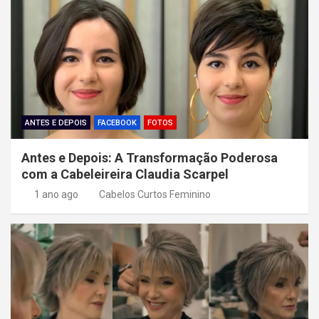
ã
o
d
e
P
o
ANTES E DEPOIS
FACEBOOK
FOTOS
s
Antes e Depois: A Transformação Poderosa
t
com a Cabeleireira Claudia Scarpel
1 ano ago
Cabelos Curtos Feminino