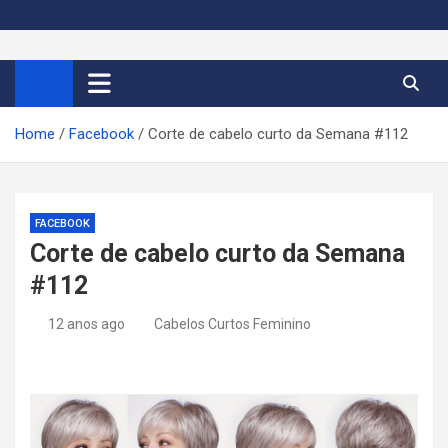
S
k
Cortes de Cabelo Curto
Moda e tendências dos cabelos curtos femininos 2026
i
p
Feminino 2026
t
Home
Facebook
Corte de cabelo curto da Semana #112
o
c
o
n
FACEBOOK
t
Corte de cabelo curto da Semana
e
#112
n
t
12 anos ago
Cabelos Curtos Feminino