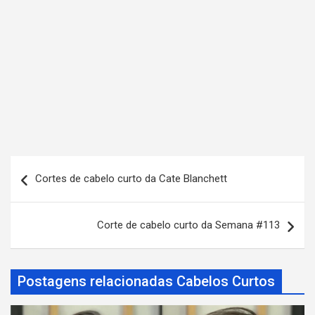
N
Cortes de cabelo curto da Cate Blanchett
a
v
Corte de cabelo curto da Semana #113
e
g
a
Postagens relacionadas Cabelos Curtos
ç