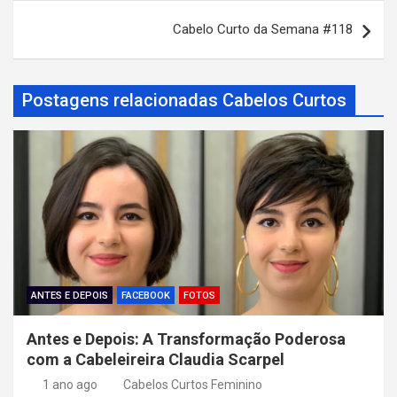
v
Cabelo Curto da Semana #118
e
g
a
Postagens relacionadas Cabelos Curtos
ç
ã
o
d
e
P
o
ANTES E DEPOIS
FACEBOOK
FOTOS
s
Antes e Depois: A Transformação Poderosa
t
com a Cabeleireira Claudia Scarpel
1 ano ago
Cabelos Curtos Feminino