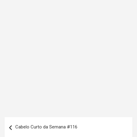
N
Cabelo Curto da Semana #116
a