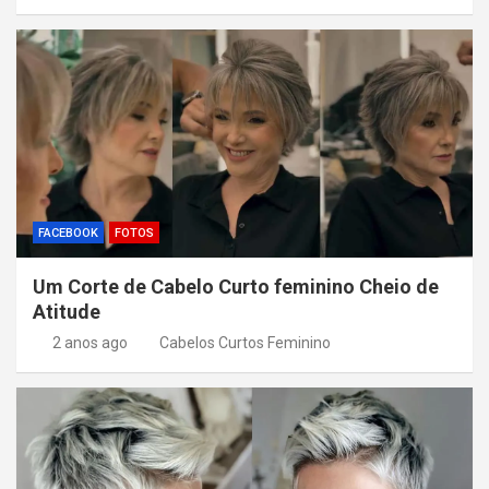
FACEBOOK
FOTOS
Um Corte de Cabelo Curto feminino Cheio de
Atitude
2 anos ago
Cabelos Curtos Feminino