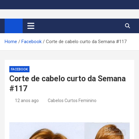
S
k
Cortes de Cabelo Curto
Moda e tendências dos cabelos curtos femininos 2026
i
p
Feminino 2026
t
Home
Facebook
Corte de cabelo curto da Semana #117
o
c
o
n
FACEBOOK
t
Corte de cabelo curto da Semana
e
#117
n
t
12 anos ago
Cabelos Curtos Feminino