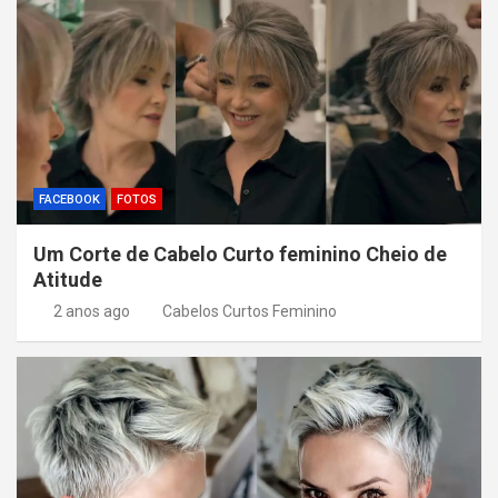
FACEBOOK
FOTOS
Um Corte de Cabelo Curto feminino Cheio de
Atitude
2 anos ago
Cabelos Curtos Feminino