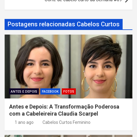
e
g
a
Postagens relacionadas Cabelos Curtos
ç
ã
o
d
e
P
o
ANTES E DEPOIS
FACEBOOK
FOTOS
s
Antes e Depois: A Transformação Poderosa
t
com a Cabeleireira Claudia Scarpel
1 ano ago
Cabelos Curtos Feminino