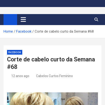
S
k
Cortes de Cabelo Curto
Moda e tendências dos cabelos curtos femininos 2026
i
p
Feminino 2026
t
Home
Facebook
Corte de cabelo curto da Semana #68
o
c
o
n
FACEBOOK
t
Corte de cabelo curto da Semana
e
#68
n
t
12 anos ago
Cabelos Curtos Feminino