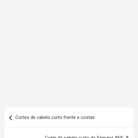
N
Cortes de cabelo curto frente e costas
a
v
Corte de cabelo curto da Semana #69