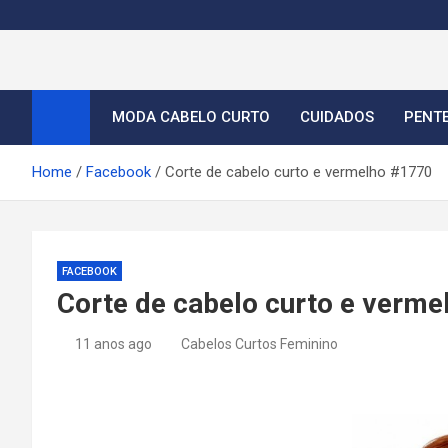
S
k
i
Cortes de Cabelo Curt
Moda e tendências dos cabelos curtos femininos 2026
p
t
MODA CABELO CURTO
CUIDADOS
PENT
o
c
Home
Facebook
Corte de cabelo curto e vermelho #1770
o
n
t
e
FACEBOOK
n
Corte de cabelo curto e verm
t
11 anos ago
Cabelos Curtos Feminino