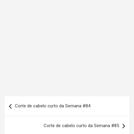
N
Corte de cabelo curto da Semana #84
a
v
Corte de cabelo curto da Semana #85
e