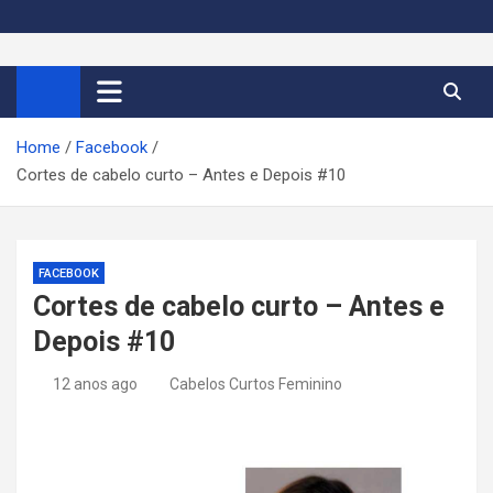
S
k
Cortes de Cabelo Curto
Moda e tendências dos cabelos curtos femininos 2026
i
p
Feminino 2026
t
Home
Facebook
o
Cortes de cabelo curto – Antes e Depois #10
c
o
n
t
FACEBOOK
e
Cortes de cabelo curto – Antes e
n
Depois #10
t
12 anos ago
Cabelos Curtos Feminino