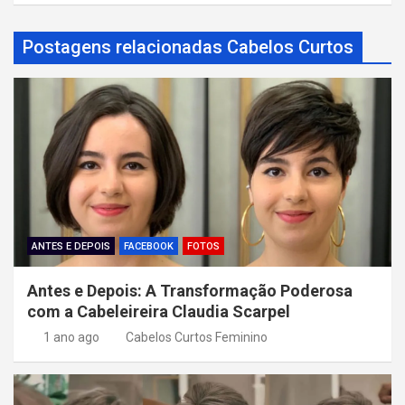
g
a
Postagens relacionadas Cabelos Curtos
ç
ã
o
d
e
P
o
ANTES E DEPOIS
FACEBOOK
FOTOS
s
Antes e Depois: A Transformação Poderosa
t
com a Cabeleireira Claudia Scarpel
1 ano ago
Cabelos Curtos Feminino