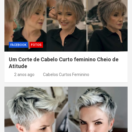
FACEBOOK
FOTOS
Um Corte de Cabelo Curto feminino Cheio de
Atitude
2 anos ago
Cabelos Curtos Feminino