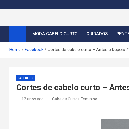
S
k
i
Cortes de Cabelo Curt
Moda e tendências dos cabelos curtos femininos 2026
p
t
MODA CABELO CURTO
CUIDADOS
PENT
o
c
Home
Facebook
Cortes de cabelo curto – Antes e Depois 
o
n
t
e
FACEBOOK
n
Cortes de cabelo curto – Ante
t
12 anos ago
Cabelos Curtos Feminino