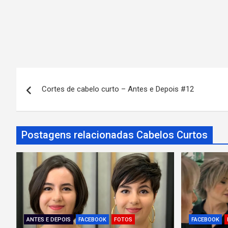
N
Cortes de cabelo curto – Antes e Depois #12
a
v
Postagens relacionadas Cabelos Curtos
e
g
a
ç
ã
ANTES E DEPOIS
FACEBOOK
FOTOS
FACEBOOK