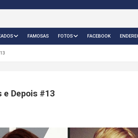
o Feminino 2026
EADOS
FAMOSAS
FOTOS
FACEBOOK
ENDERE
#13
s e Depois #13