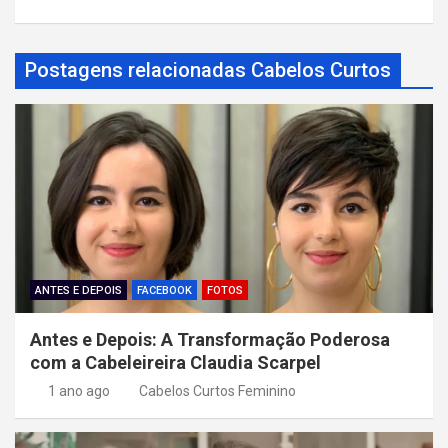
e
g
a
Postagens relacionadas Cabelos Curtos
ç
ã
o
d
e
P
o
ANTES E DEPOIS
FACEBOOK
FOTOS
s
Antes e Depois: A Transformação Poderosa
t
com a Cabeleireira Claudia Scarpel
1 ano ago
Cabelos Curtos Feminino