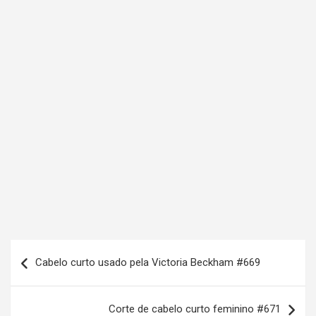
N
Cabelo curto usado pela Victoria Beckham #669
a
v
Corte de cabelo curto feminino #671