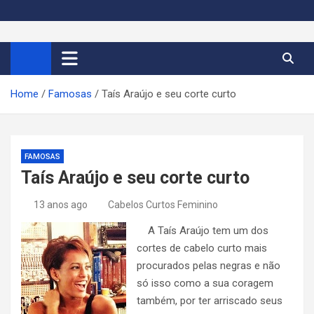
S
k
Cortes de Cabelo Curto
Moda e tendências dos cabelos curtos femininos 2026
i
p
Feminino 2026
t
Home
Famosas
Taís Araújo e seu corte curto
o
c
o
n
FAMOSAS
t
Taís Araújo e seu corte curto
e
n
13 anos ago
Cabelos Curtos Feminino
t
A Taís Araújo tem um dos
cortes de cabelo curto mais
procurados pelas negras e não
só isso como a sua coragem
também, por ter arriscado seus