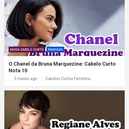
ã
o
d
e
P
o
MODA CABELO CURTO
FAMOSAS
s
O Chanel da Bruna Marquezine: Cabelo Curto
t
Nota 10
3 meses ago
Cabelos Curtos Feminino