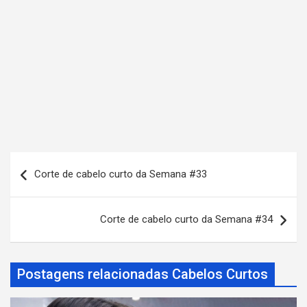
N
Corte de cabelo curto da Semana #33
a
v
Corte de cabelo curto da Semana #34
e
g
a
Postagens relacionadas Cabelos Curtos
ç