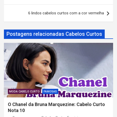
v
6 lindos cabelos curtos com a cor vermelha
e
g
a
Postagens relacionadas Cabelos Curtos
ç
ã
o
d
e
P
o
MODA CABELO CURTO
FAMOSAS
s
O Chanel da Bruna Marquezine: Cabelo Curto
t
Nota 10