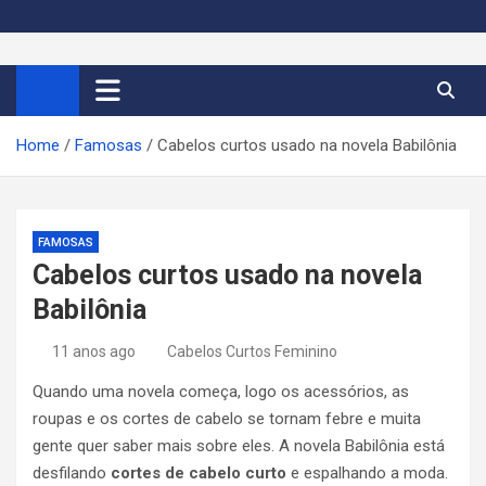
S
k
Cortes de Cabelo Curto
Moda e tendências dos cabelos curtos femininos 2026
i
p
Feminino 2026
t
Home
Famosas
Cabelos curtos usado na novela Babilônia
o
c
o
n
FAMOSAS
t
Cabelos curtos usado na novela
e
Babilônia
n
t
11 anos ago
Cabelos Curtos Feminino
Quando uma novela começa, logo os acessórios, as
roupas e os cortes de cabelo se tornam febre e muita
gente quer saber mais sobre eles. A novela Babilônia está
desfilando
cortes de cabelo curto
e espalhando a moda.