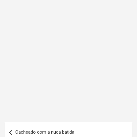
N
Cacheado com a nuca batida
a