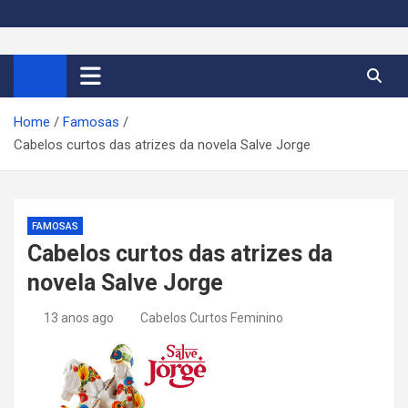
S
k
Cortes de Cabelo Curto
Moda e tendências dos cabelos curtos femininos 2026
i
p
Feminino 2026
t
Home
Famosas
o
Cabelos curtos das atrizes da novela Salve Jorge
c
o
n
t
FAMOSAS
e
Cabelos curtos das atrizes da
n
novela Salve Jorge
t
13 anos ago
Cabelos Curtos Feminino