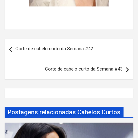
N
Corte de cabelo curto da Semana #42
a
v
Corte de cabelo curto da Semana #43
e
g
a
ç
ã
Postagens relacionadas Cabelos Curtos
o
d