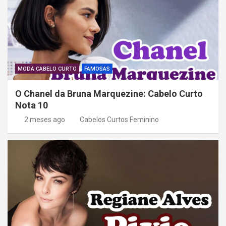
e
P
o
s
t
MODA CABELO CURTO
FAMOSAS
O Chanel da Bruna Marquezine: Cabelo Curto
Nota 10
2 meses ago
Cabelos Curtos Feminino