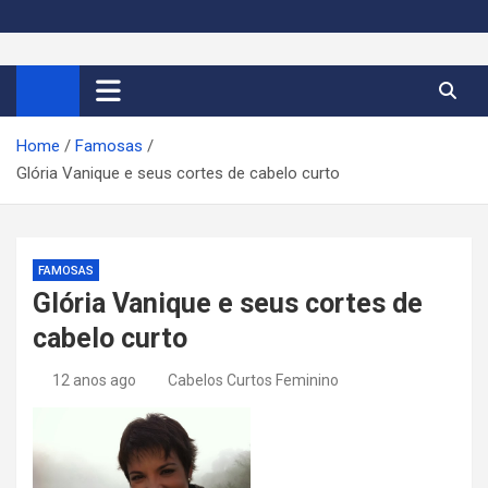
S
k
Cortes de Cabelo Curto
Moda e tendências dos cabelos curtos femininos 2026
i
p
Feminino 2026
t
Home
Famosas
o
Glória Vanique e seus cortes de cabelo curto
c
o
n
t
FAMOSAS
e
Glória Vanique e seus cortes de
n
cabelo curto
t
12 anos ago
Cabelos Curtos Feminino