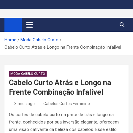
S
k
Cortes de Cabelo Curto
Moda e tendências dos cabelos curtos femininos 2026
i
p
Feminino 2026
t
Home
Moda Cabelo Curto
o
Cabelo Curto Atrás e Longo na Frente Combinação Infalível
c
o
n
t
MODA CABELO CURTO
e
Cabelo Curto Atrás e Longo na
n
Frente Combinação Infalível
t
3 anos ago
Cabelos Curtos Feminino
Os cortes de cabelo curto na parte de trás e longo na
frente, conhecidos por sua inversão elegante, oferecem
uma visão cativante da beleza dos cabelos. Esse estilo