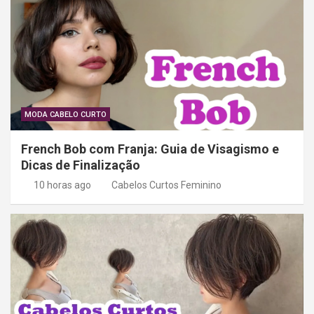
d
e
P
o
s
t
MODA CABELO CURTO
French Bob com Franja: Guia de Visagismo e
Dicas de Finalização
10 horas ago
Cabelos Curtos Feminino