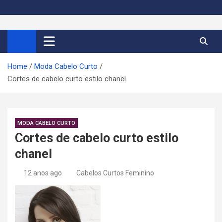
S
k
Cortes de Cabelo Curto
Moda e tendências dos cabelos curtos femininos 2026
i
p
Feminino 2026
t
Home
Moda Cabelo Curto
o
Cortes de cabelo curto estilo chanel
c
o
n
t
MODA CABELO CURTO
e
Cortes de cabelo curto estilo
n
chanel
t
12 anos ago
Cabelos Curtos Feminino