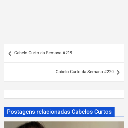
N
Cabelo Curto da Semana #219
a
v
Cabelo Curto da Semana #220
e
g
a
ç
ã
Postagens relacionadas Cabelos Curtos
o