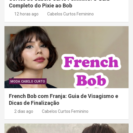
t
Completo do Pixie ao Bob
12 horas ago
Cabelos Curtos Feminino
MODA CABELO CURTO
French Bob com Franja: Guia de Visagismo e
Dicas de Finalização
2 dias ago
Cabelos Curtos Feminino