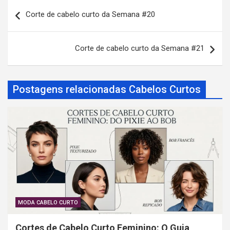
N
Corte de cabelo curto da Semana #20
a
v
Corte de cabelo curto da Semana #21
e
g
a
Postagens relacionadas Cabelos Curtos
ç
ã
o
d
e
P
o
MODA CABELO CURTO
s
Cortes de Cabelo Curto Feminino: O Guia