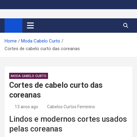
S
k
Cortes de Cabelo Curto
Moda e tendências dos cabelos curtos femininos 2026
i
p
Feminino 2026
t
Home
Moda Cabelo Curto
o
Cortes de cabelo curto das coreanas
c
o
n
t
MODA CABELO CURTO
e
Cortes de cabelo curto das
n
coreanas
t
13 anos ago
Cabelos Curtos Feminino
Lindos e modernos cortes usados
pelas coreanas