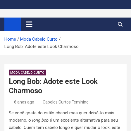
S
k
Cortes de Cabelo Curto
Moda e tendências dos cabelos curtos femininos 2026
i
p
Feminino 2026
t
Home
Moda Cabelo Curto
o
Long Bob: Adote este Look Charmoso
c
o
n
t
MODA CABELO CURTO
e
Long Bob: Adote este Look
n
Charmoso
t
6 anos ago
Cabelos Curtos Feminino
Se você gosta do estilo chanel mas quer deixá-lo mais
moderno, o
long bob
é um excelente alternativa para seu
cabelo. Quem tem cabelo longo e quer mudar o look, este