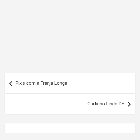
N
Pixie com a Franja Longa
a
v
Curtinho Lindo D+
e
g
a
ç