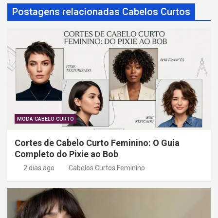
ã
Postagens relacionadas Cabelos Curtos
o
d
e
P
o
s
t
MODA CABELO CURTO
Cortes de Cabelo Curto Feminino: O Guia
Completo do Pixie ao Bob
2 dias ago
Cabelos Curtos Feminino