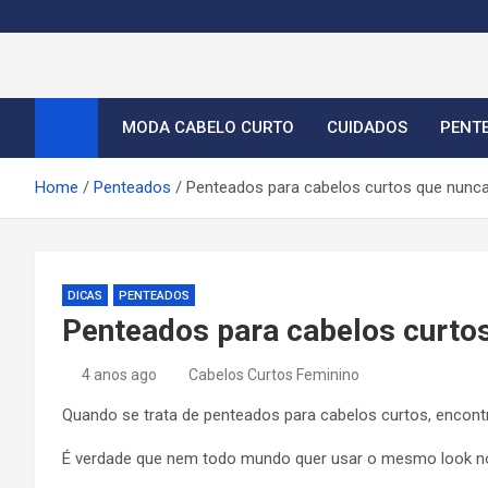
S
k
i
Cortes de Cabelo Curt
Moda e tendências dos cabelos curtos femininos 2026
p
t
MODA CABELO CURTO
CUIDADOS
PENT
o
c
Home
Penteados
Penteados para cabelos curtos que nun
o
n
t
e
DICAS
PENTEADOS
n
Penteados para cabelos curto
t
4 anos ago
Cabelos Curtos Feminino
Quando se trata de penteados para cabelos curtos, encontra
É verdade que nem todo mundo quer usar o mesmo look no dia