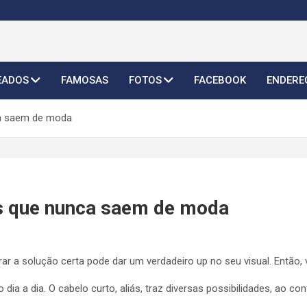
o Feminino 2026
EADOS
FAMOSAS
FOTOS
FACEBOOK
ENDERE
ca saem de moda
s que nunca saem de moda
r a solução certa pode dar um verdadeiro up no seu visual. Então, 
 a dia. O cabelo curto, aliás, traz diversas possibilidades, ao con