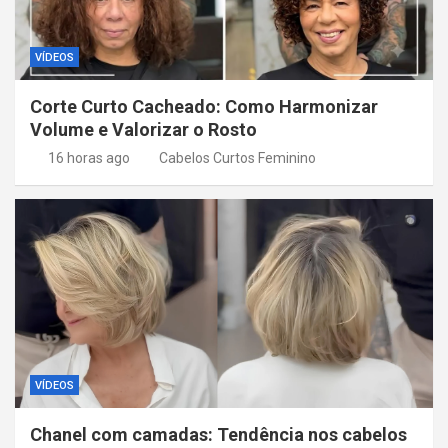
s
t
VÍDEOS
Corte Curto Cacheado: Como Harmonizar
Volume e Valorizar o Rosto
16 horas ago
Cabelos Curtos Feminino
VÍDEOS
Chanel com camadas: Tendência nos cabelos