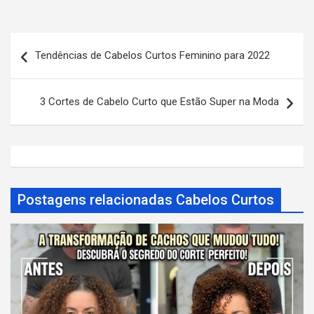
N
Tendências de Cabelos Curtos Feminino para 2022
a
v
3 Cortes de Cabelo Curto que Estão Super na Moda
e
g
a
ç
ã
Postagens relacionadas Cabelos Curtos
o
d
e
P
o