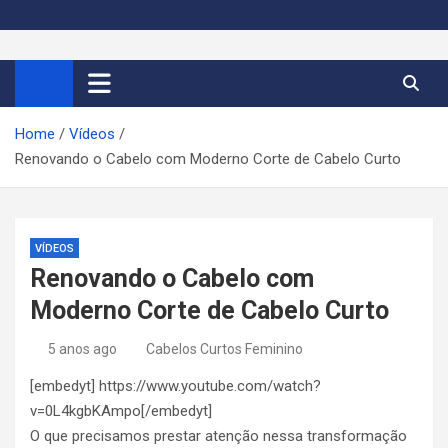
S
k
Cortes de Cabelo Curto
Moda e tendências dos cabelos curtos femininos 2026
i
p
Feminino 2026
t
Home
Vídeos
o
Renovando o Cabelo com Moderno Corte de Cabelo Curto
c
o
n
t
VÍDEOS
e
Renovando o Cabelo com
n
Moderno Corte de Cabelo Curto
t
5 anos ago
Cabelos Curtos Feminino
[embedyt] https://www.youtube.com/watch?
v=0L4kgbKAmpo[/embedyt]
O que precisamos prestar atenção nessa transformação