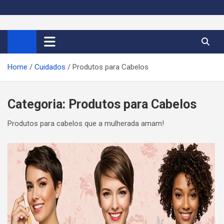
S
k
Cortes de Cabelo Curto
Moda e tendências dos cabelos curtos femininos 2026
i
p
Feminino 2026
t
Home
Cuidados
Produtos para Cabelos
o
c
o
Categoria:
Produtos para Cabelos
n
t
Produtos para cabelos que a mulherada amam!
e
n
t