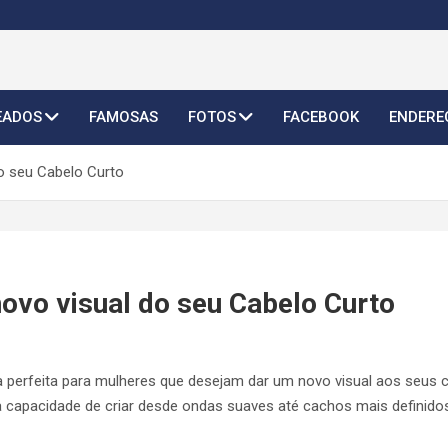
o Feminino 2026
EADOS
FAMOSAS
FOTOS
FACEBOOK
ENDERE
o seu Cabelo Curto
ovo visual do seu Cabelo Curto
 perfeita para mulheres que desejam dar um novo visual aos seus ca
ua capacidade de criar desde ondas suaves até cachos mais definido