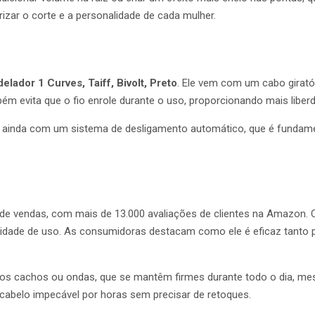
izar o corte e a personalidade de cada mulher.
elador 1 Curves, Taiff, Bivolt, Preto
. Ele vem com um cabo giratór
bém evita que o fio enrole durante o uso, proporcionando mais lib
nta ainda com um sistema de desligamento automático, que é fundam
e vendas, com mais de 13.000 avaliações de clientes na Amazon. C
cilidade de uso. As consumidoras destacam como ele é eficaz tanto 
e dos cachos ou ondas, que se mantêm firmes durante todo o dia, 
cabelo impecável por horas sem precisar de retoques.