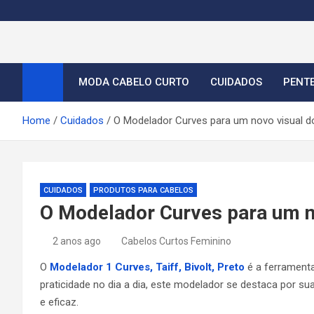
S
k
i
Cortes de Cabelo Curt
Moda e tendências dos cabelos curtos femininos 2026
p
t
MODA CABELO CURTO
CUIDADOS
PENT
o
c
Home
Cuidados
O Modelador Curves para um novo visual d
o
n
t
e
CUIDADOS
PRODUTOS PARA CABELOS
n
O Modelador Curves para um n
t
2 anos ago
Cabelos Curtos Feminino
O
Modelador 1 Curves, Taiff, Bivolt, Preto
é a ferramenta
praticidade no dia a dia, este modelador se destaca por s
e eficaz.