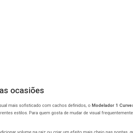
 as ocasiões
sual mais sofisticado com cachos definidos, o
Modelador 1 Curves
entes estilos. Para quem gosta de mudar de visual frequentemente, 
icionar volume na raiz ou criar um efeito mais cheio nas pontas,