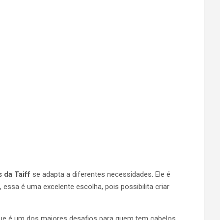
 da Taiff
se adapta a diferentes necessidades. Ele é
essa é uma excelente escolha, pois possibilita criar
 que é um dos maiores desafios para quem tem cabelos