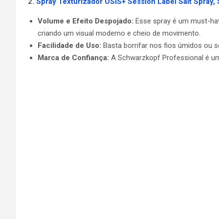
2.
Spray Texturizador OSiS+ Session Label Salt Spray,
Volume e Efeito Despojado:
Esse spray é um must-have
criando um visual moderno e cheio de movimento.
Facilidade de Uso:
Basta borrifar nos fios úmidos ou s
Marca de Confiança:
A Schwarzkopf Professional é uma