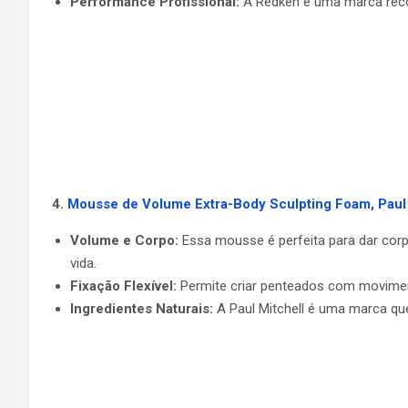
Performance Profissional:
A Redken é uma marca recon
4.
Mousse de Volume Extra-Body Sculpting Foam, Paul 
Volume e Corpo:
Essa mousse é perfeita para dar corp
vida.
Fixação Flexível:
Permite criar penteados com movimento
Ingredientes Naturais:
A Paul Mitchell é uma marca que 