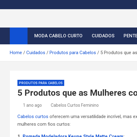
S
k
i
Cortes de Cabelo Curt
Moda e tendências dos cabelos curtos femininos 2026
p
t
MODA CABELO CURTO
CUIDADOS
PENT
o
c
Home
Cuidados
Produtos para Cabelos
5 Produtos que a
o
n
t
e
PRODUTOS PARA CABELOS
n
5 Produtos que as Mulheres 
t
1 ano ago
Cabelos Curtos Feminino
Cabelos curtos
oferecem uma versatilidade incrível, mas ex
mulheres com fios curtos:
1.
Pomada Modeladora Keune Style Matte Cream
: