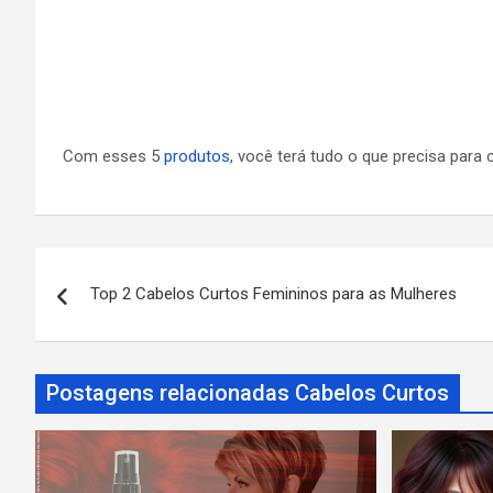
Com esses 5
produtos
, você terá tudo o que precisa para 
N
Top 2 Cabelos Curtos Femininos para as Mulheres
a
v
Postagens relacionadas Cabelos Curtos
e
g