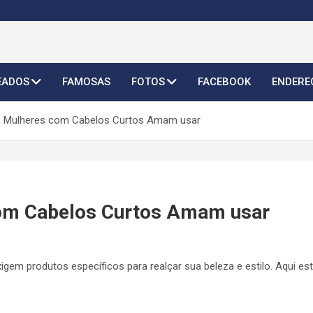
o Feminino 2026
EADOS
FAMOSAS
FOTOS
FACEBOOK
ENDERE
s Mulheres com Cabelos Curtos Amam usar
com Cabelos Curtos Amam usar
igem produtos específicos para realçar sua beleza e estilo. Aqui e