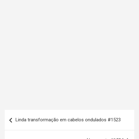
N
Linda transformação em cabelos ondulados #1523
a
v