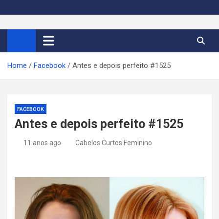
S
k
Cortes de Cabelo Curto
Moda e tendências dos cabelos curtos femininos 2026
i
p
Feminino 2026
t
Home
Facebook
Antes e depois perfeito #1525
o
c
o
n
FACEBOOK
t
Antes e depois perfeito #1525
e
n
11 anos ago
Cabelos Curtos Feminino
t