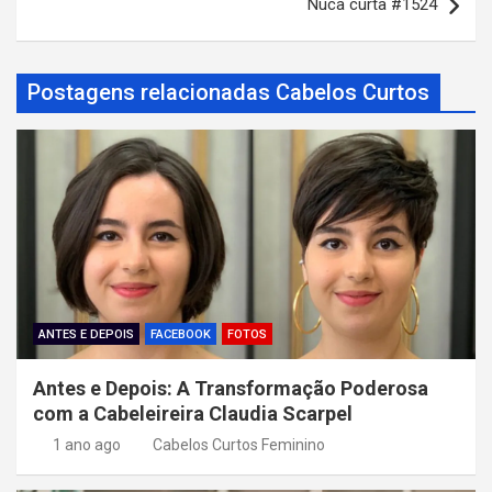
Nuca curta #1524
e
g
a
Postagens relacionadas Cabelos Curtos
ç
ã
o
d
e
P
o
ANTES E DEPOIS
FACEBOOK
FOTOS
s
Antes e Depois: A Transformação Poderosa
t
com a Cabeleireira Claudia Scarpel
1 ano ago
Cabelos Curtos Feminino