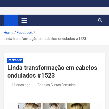
S
k
Cortes de Cabelo Curto
Moda e tendências dos cabelos curtos femininos 2026
i
p
Feminino 2026
t
Home
Facebook
o
Linda transformação em cabelos ondulados #1523
c
o
n
t
FACEBOOK
e
Linda transformação em cabelos
n
ondulados #1523
t
11 anos ago
Cabelos Curtos Feminino