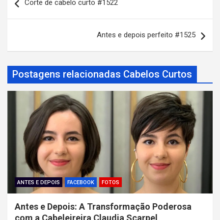
Corte de cabelo curto #1522
a
v
Antes e depois perfeito #1525
e
g
a
Postagens relacionadas Cabelos Curtos
ç
ã
o
d
e
P
o
ANTES E DEPOIS
FACEBOOK
FOTOS
s
Antes e Depois: A Transformação Poderosa
t
com a Cabeleireira Claudia Scarpel