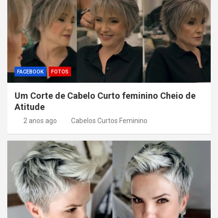
FACEBOOK
FOTOS
Um Corte de Cabelo Curto feminino Cheio de
Atitude
2 anos ago
Cabelos Curtos Feminino