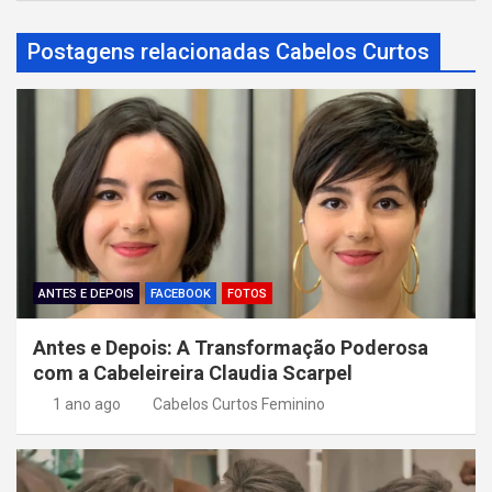
g
a
Postagens relacionadas Cabelos Curtos
ç
ã
o
d
e
P
o
ANTES E DEPOIS
FACEBOOK
FOTOS
s
Antes e Depois: A Transformação Poderosa
t
com a Cabeleireira Claudia Scarpel
1 ano ago
Cabelos Curtos Feminino