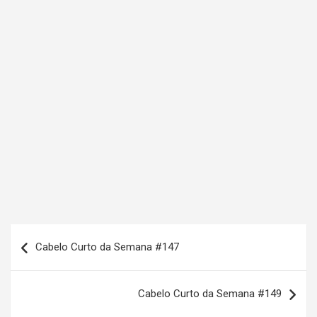
N
Cabelo Curto da Semana #147
a
v
Cabelo Curto da Semana #149
e